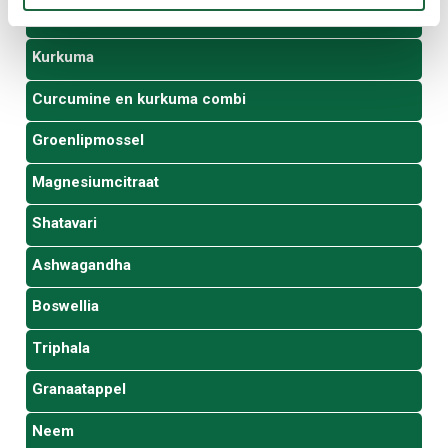
Curcumine
Kurkuma
Curcumine en kurkuma combi
Groenlipmossel
Magnesiumcitraat
Shatavari
Ashwagandha
Boswellia
Triphala
Granaatappel
Neem