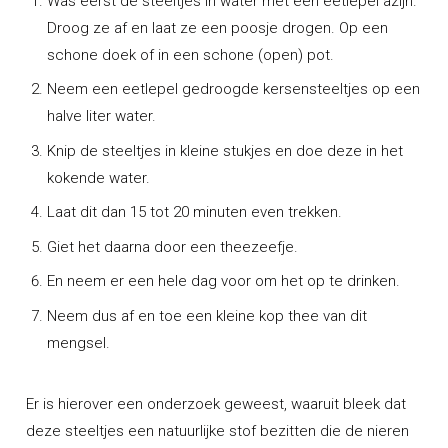
Was éérst de steeltjes in water met een eetlepel azijn.
Droog ze af en laat ze een poosje drogen. Op een
schone doek of in een schone (open) pot.
Neem een eetlepel gedroogde kersensteeltjes op een
halve liter water.
Knip de steeltjes in kleine stukjes en doe deze in het
kokende water.
Laat dit dan 15 tot 20 minuten even trekken.
Giet het daarna door een theezeefje.
En neem er een hele dag voor om het op te drinken.
Neem dus af en toe een kleine kop thee van dit
mengsel.
Er is hierover een onderzoek geweest, waaruit bleek dat
deze steeltjes een natuurlijke stof bezitten die de nieren