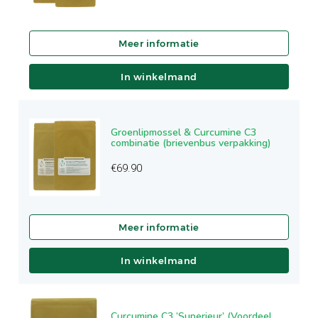
In winkelmand
Groenlipmossel & Curcumine C3
combinatie (brievenbus verpakking)
€
69.90
In winkelmand
Curcumine C3 ‘Superieur’ (Voordeel