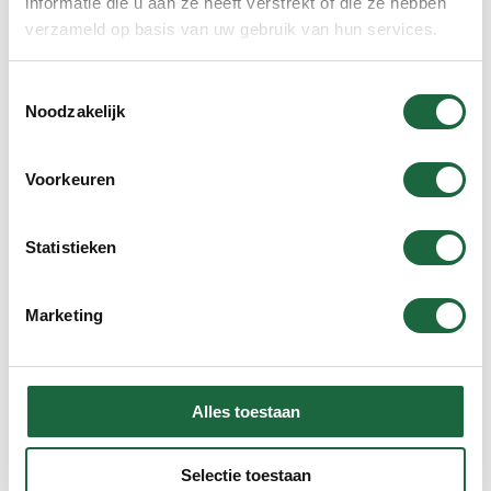
informatie die u aan ze heeft verstrekt of die ze hebben
verzameld op basis van uw gebruik van hun services.
Brahmi ‘Gold’ (Voordeel Verpakking)
Toestemmingsselectie
Noodzakelijk
€
79.90
Voorkeuren
Statistieken
In winkelmand
Marketing
Assortiment
Alles toestaan
Opruimhoek
Voordeelverpakkingen
Selectie toestaan