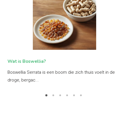
Wat is Boswellia?
Wa
end
Boswellia Serrata is een boom die zich thuis voelt in de
Ash
droge, bergac...
ayu