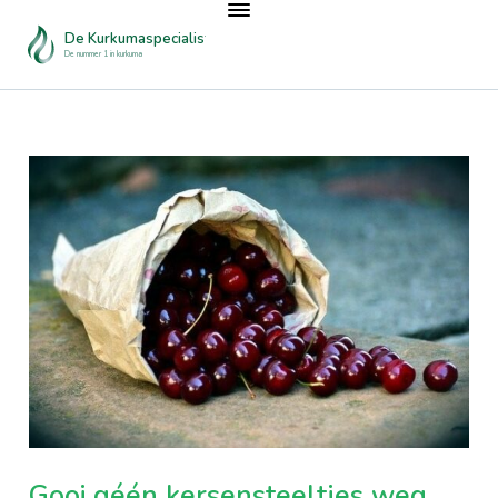
De Kurkumaspecialist
De nummer 1 in kurkuma
Gooi géén kersensteeltjes weg