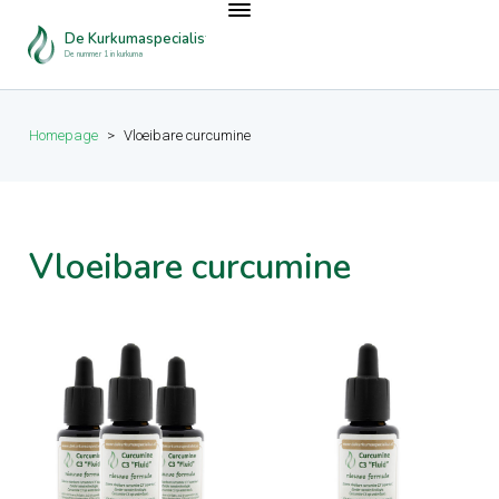
De Kurkumaspecialist
De nummer 1 in kurkuma
Homepage
>
Vloeibare curcumine
Vloeibare curcumine