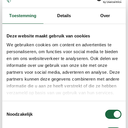
producten en een plezierige persoonlijke service. We zijn
de nummer één in kurkuma en curcumine producten. We
Toestemming
Details
Over
kunnen, desgewenst, een kurkuma pakket op maat voor u
samenstellen. Wilt u iets vragen ? Of even snel bestellen ?
U kunt bellen met De Kurkuma Telefoon : 0598-371025. We
Deze website maakt gebruik van cookies
staan u graag te woord.
We gebruiken cookies om content en advertenties te
personaliseren, om functies voor social media te bieden
en om ons websiteverkeer te analyseren. Ook delen we
informatie over uw gebruik van onze site met onze
partners voor social media, adverteren en analyse. Deze
partners kunnen deze gegevens combineren met andere
Meest
gekocht
informatie die u aan ze heeft verstrekt of die ze hebben
verzameld op basis van uw gebruik van hun services.
Toestemmingsselectie
Kurkuma & Curcumine C3
combinatie (brievenbus
Noodzakelijk
verpakking)
€
59.90