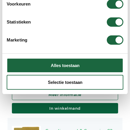
Voorkeuren
Statistieken
In winkelmand
Marketing
Curcumine C3 ‘Superieur’ (2
brievenbus verpakkingen)
Alles toestaan
€
64.90
Selectie toestaan
In winkelmand