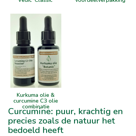
Vedic 'Classic'
voordeelverpakking
Kurkuma olie &
curcumine C3 olie
combinatie
Curcumine: puur, krachtig en
precies zoals de natuur het
bedoeld heeft