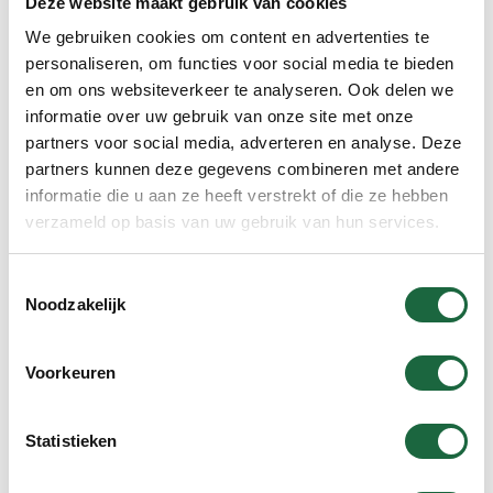
Deze website maakt gebruik van cookies
→ Curcumine kan het bloedverdunnend effect
We gebruiken cookies om content en advertenties te
versterken. Stop daarom áltijd 7 a 10 dagen vóór een
personaliseren, om functies voor social media te bieden
operatie of medische ingreep
en om ons websiteverkeer te analyseren. Ook delen we
Maagzuurremmers
(bijv. omeprazol, pantoprazol)
informatie over uw gebruik van onze site met onze
→ Curcumine kan de maagzuursecretie beïnvloeden.
partners voor social media, adverteren en analyse. Deze
partners kunnen deze gegevens combineren met andere
Diabetesmedicatie
(bijv. metformine, insuline)
informatie die u aan ze heeft verstrekt of die ze hebben
→ Curcumine kan de bloedsuikerspiegel verlagen.
verzameld op basis van uw gebruik van hun services.
Gal- en levermedicatie
→ Curcumine stimuleert de galproductie;
Toestemmingsselectie
Noodzakelijk
voorzichtigheid bij galstenen of galwegproblemen.
Chemotherapie en immunosuppressiva
Voorkeuren
→ Curcumine kan enzymroutes beïnvloeden die
betrokken zijn bij medicijnmetabolisme.
Statistieken
De ayurvedische informatie is bedoeld als