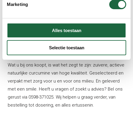
achtergrondinformatie en vervangt geen advies van een
Marketing
arts, apotheker of therapeut. Een voedingssupplement is
geen vervanging voor een gevarieerde voeding en/of een
gezonde levensstijl.
Alles toestaan
Tot slot
Selectie toestaan
Bij De Kurkumaspecialist houden we van transparantie.
Wat u bij ons koopt, is wat het zegt te zijn: zuivere, actieve
natuurlijke curcumine van hoge kwaliteit. Geselecteerd en
verpakt met zorg voor u en voor ons milieu. En geleverd
met een smile. Heeft u vragen of zoekt u advies? Bel ons
gerust via 0598-371025. Wij helpen u graag verder, van
bestelling tot dosering, en alles ertussenin.