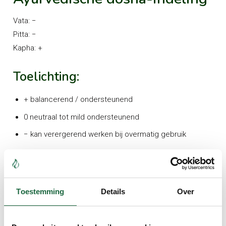
Vata:
−
Pitta:
−
Kapha:
+
Toelichting:
+ balancerend / ondersteunend
0 neutraal tot mild ondersteunend
− kan verergerend werken bij overmatig gebruik
Interacties met reguliere
medicatie
Toestemming
Details
Over
Bloedverdunners
(bijv. warfarine, acenocoumarol,
DOAC’s, aspirine)