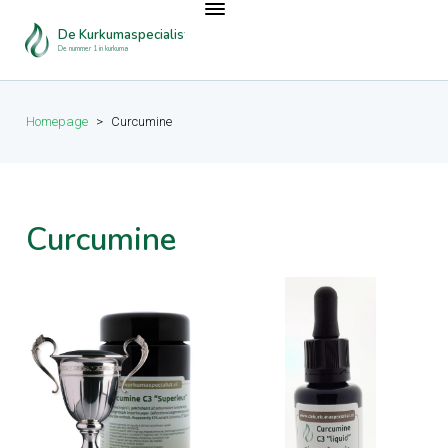
De Kurkumaspecialist
De nummer 1 in kurkuma
Homepage
>
Curcumine
Curcumine