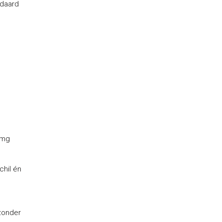
ndaard
 mg
chil én
 zonder