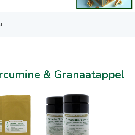
l
rcumine & Granaatappel
In winkelwagen
In winkelwagen