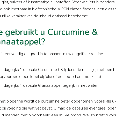
, gist, suikers of kunstmatige hulpstoffen. Voor wie iets bijzonders
ze ook leverbaar in biofotonische MIRON-glazen flacons, een glasso
uurlijke karakter van de inhoud optimaal beschermt.
 gebruikt u Curcumine &
naatappel?
 is eenvoudig en goed in te passen in uw dagelijkse routine:
 dagelijks 1 capsule Curcumine C3 tijdens de maaltijd, met een b
(bijvoorbeeld een lepel olijfolie of een boterham met kaas)
 dagelijks 1 capsule Granaatappel tegelijk in met water
 het bioperine wordt de curcumine beter opgenomen, vooral als u
 bij voeding die wat vet bevat. U mag de capsules eventueel ope
ud mengen met bijvoorbeeld een stukje brood. Wel zo prettig voo