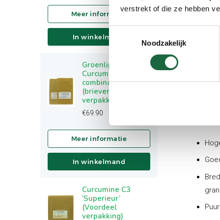
gewonne
verstrekt of die ze hebben v
de kurk
Toestemmingsselectie
voegt d
In winkelmand
Noodzakelijk
plantaa
bijzond
Groenlipmossel &
in het 
Curcumine C3
combinatie
vrucht 
(brievenbus
verpakking)
U profit
€
69.90
Hoge
Goe
In winkelmand
Bred
Curcumine C3
gran
‘Superieur’
(Voordeel
Puur
verpakking)