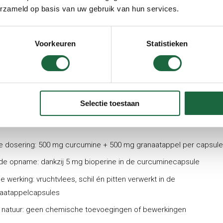
n uitde wortelstok van
erzameld op basis van uw gebruik van hun services.
umaplant. Granaatappel
aar een rijkdom aan
Voorkeuren
Statistieken
rdige stoffen en een
ere symboliek aan toe. Al
oude Babylon werd deze
geroemd, en zelfs de Spaanse stad Granada draagt zijn naam.
Selectie toestaan
eert van:
 dosering:
500 mg curcumine + 500 mg granaatappel per capsule
de opname:
dankzij 5 mg bioperine in de curcuminecapsule
e werking:
vruchtvlees, schil én pitten verwerkt in de
aatappelcapsules
 natuur:
geen chemische toevoegingen of bewerkingen