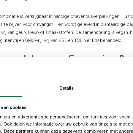
mbinatie is verkrijgbaar in handige brievenbusverpakkingen – u h
uis te blijven voor ontvangst – én wordt geleverd in plantaardige ca
 vrij van geur-, kleur- of smaakstoffen. De samenstelling is vegan, ha
 glutenvrij en GMO-vrij. Vrij van BSE en TSE niet EtO behandeld
voordelen van Curcumine &
anaatappel
Details
e combinatie bijzonder
is de harmonie tussen
en vrucht, aarde en zon.
 van cookies
ine 95% C3 biedt de
ent en advertenties te personaliseren, om functies voor social
ntreerde kracht van de
. Ook delen we informatie over uw gebruik van onze site met on
ine supplementen,
e. Deze partners kunnen deze gegevens combineren met andere i