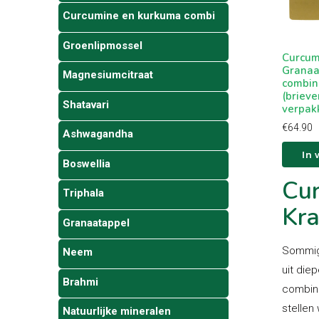
Curcumine en kurkuma combi
Groenlipmossel
Curcum
Granaa
Magnesiumcitraat
combin
(briev
Shatavari
verpak
€
64.90
Ashwagandha
In
Boswellia
Cur
Triphala
Kra
Granaatappel
Sommige
Neem
uit die
Brahmi
combin
stellen
Natuurlijke mineralen