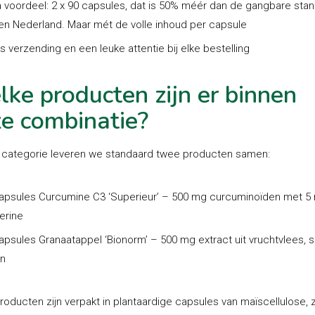
a voordeel:
2 x 90 capsules, dat is 50% méér dan de gangbare sta
en Nederland. Maar mét de volle inhoud per capsule
is verzending
en een leuke attentie bij elke bestelling
ke producten zijn er binnen
e combinatie?
 categorie leveren we standaard twee producten samen:
apsules Curcumine C3 ‘Superieur’
– 500 mg curcuminoïden met 5
erine
apsules Granaatappel ‘Bionorm’
– 500 mg extract uit vruchtvlees, s
en
roducten zijn verpakt in plantaardige capsules van maïscellulose,