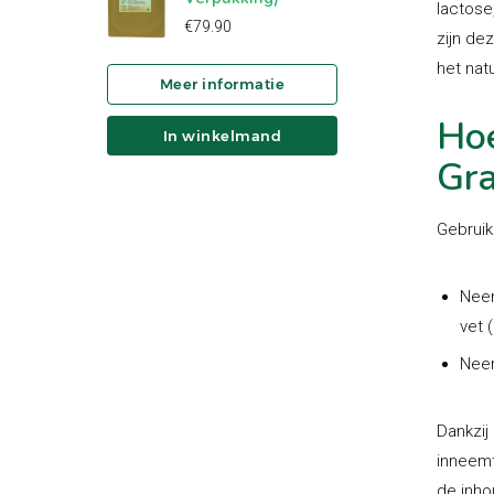
lactose
€
79.90
zijn de
het nat
Hoe
In winkelmand
Gra
Gebruik
Neem
vet 
Neem
Dankzij
inneemt
de inho