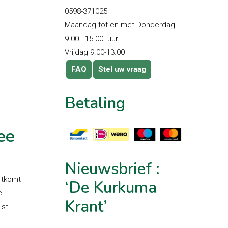
0598-371025
Maandag tot en met Donderdag
9.00 - 15.00 uur.
Vrijdag 9.00-13.00
FAQ
Stel uw vraag
Betaling
ee
Nieuwsbrief
:
rtkomt
‘De
Kurkuma
l
Krant’
ist