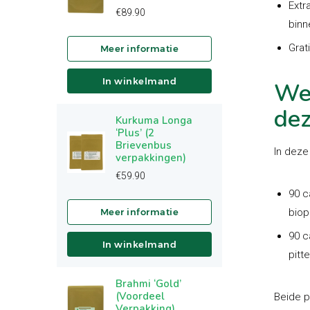
Extr
€
89.90
binn
Grat
In winkelmand
Wel
dez
Kurkuma Longa
‘Plus’ (2
Brievenbus
In deze
verpakkingen)
€
59.90
90 c
biop
90 c
In winkelmand
pitt
Brahmi ‘Gold’
(Voordeel
Beide p
Verpakking)