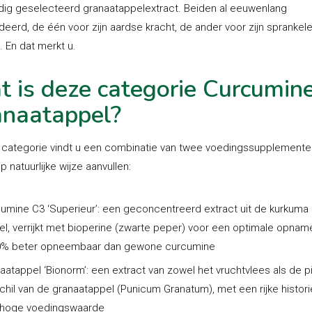
dig geselecteerd granaatappelextract. Beiden al eeuwenlang
eerd, de één voor zijn aardse kracht, de ander voor zijn sprankel
. En dat merkt u.
 is deze categorie Curcumin
naatappel?
 categorie vindt u een combinatie van twee voedingssupplemente
p natuurlijke wijze aanvullen:
umine C3 ‘Superieur’:
een geconcentreerd extract uit de kurkuma 
el, verrijkt met bioperine (zwarte peper) voor een optimale opname
0% beter opneembaar dan gewone curcumine
aatappel ‘Bionorm’:
een extract van zowel het vruchtvlees als de p
chil van de granaatappel (Punicum Granatum), met een rijke histori
 hoge voedingswaarde