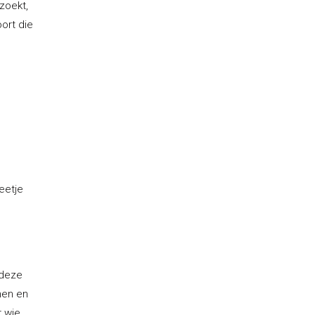
 zoekt,
ort die
eetje
 deze
nen en
r wie