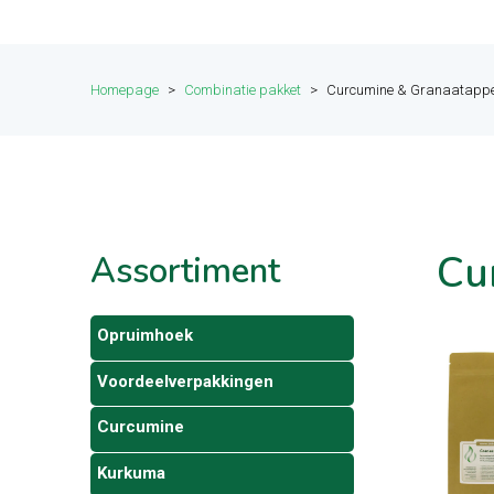
Homepage
>
Combinatie pakket
>
Curcumine & Granaatappe
Cu
Assortiment
Opruimhoek
Voordeelverpakkingen
Curcumine
Kurkuma