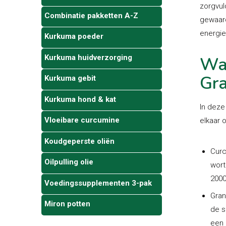
zorgvul
Combinatie pakketten A-Z
gewaard
energie
Kurkuma poeder
Kurkuma huidverzorging
Wat
Gra
Kurkuma gebit
Kurkuma hond & kat
In deze
Vloeibare curcumine
elkaar o
Koudgeperste oliën
Curc
Oilpulling olie
wort
200
Voedingssupplementen 3-pak
Gran
Miron potten
de s
een