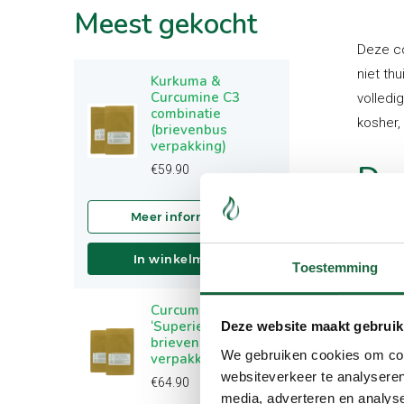
Meest
gekocht
Deze co
niet th
Kurkuma &
Curcumine C3
volledig
combinatie
kosher,
(brievenbus
verpakking)
De 
€
59.90
Gr
In winkelmand
Toestemming
Wat dez
maakt, 
Curcumine C3
wortel 
‘Superieur’ (2
Deze website maakt gebruik
Curcum
brievenbus
We gebruiken cookies om cont
verpakkingen)
geconce
websiteverkeer te analyseren
€
64.90
curcum
media, adverteren en analys