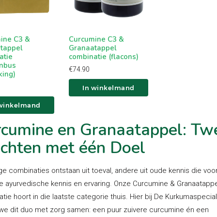
ine C3 &
Curcumine C3 &
tappel
Granaatappel
atie
combinatie (flacons)
enbus
€
74.90
king)
In winkelmand
 winkelmand
cumine en Granaatappel: Tw
chten met één Doel
 combinaties ontstaan uit toeval, andere uit oude kennis die voo
pe ayurvedische kennis en ervaring. Onze
Curcumine & Granaatappe
atie
hoort in die laatste categorie thuis. Hier bij De Kurkumaspecial
 we dit duo met zorg samen: een puur zuivere curcumine én een