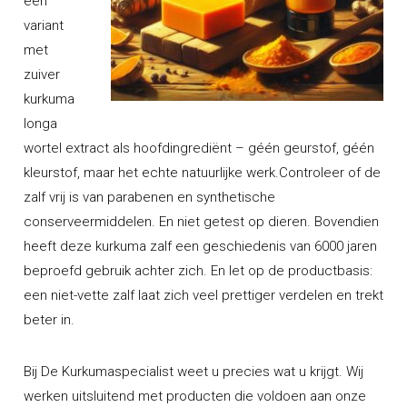
een
variant
met
zuiver
kurkuma
longa
wortel extract
als hoofdingrediënt – géén geurstof, géén
kleurstof, maar het echte natuurlijke werk.Controleer of de
zalf vrij is van parabenen en synthetische
conserveermiddelen. En niet getest op dieren. Bovendien
heeft deze kurkuma zalf een geschiedenis van 6000 jaren
beproefd gebruik achter zich. En let op de productbasis:
een niet-vette zalf laat zich veel prettiger verdelen en trekt
beter in.
Bij De Kurkumaspecialist weet u precies wat u krijgt. Wij
werken uitsluitend met producten die voldoen aan onze