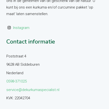
ons in de geheimen van dit geschenk van de natuur. U
kunt bij ons een kurkuma en/of curcumine pakket 'op
maat' laten samenstellen.
Instagram
Contact informatie
Poststraat 4
9628 AB Siddeburen
Nederland
0598-371025
service@dekurkumaspecialist.nl
KVK: 22042704