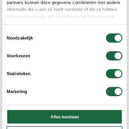
partners kunnen deze gegevens combineren met andere
In winkelmand
informatie die u aan ze heeft verstrekt of die ze hebben
verzameld op basis van uw gebruik van hun services.
Toestemmingsselectie
Curcumine C3 ‘Superieur’ (2
brievenbus verpakkingen)
Noodzakelijk
€
64.90
Voorkeuren
Statistieken
In winkelmand
Marketing
Groenlipmossel & Curcumine C3
combinatie (brievenbus
verpakking)
Alles toestaan
€
69.90