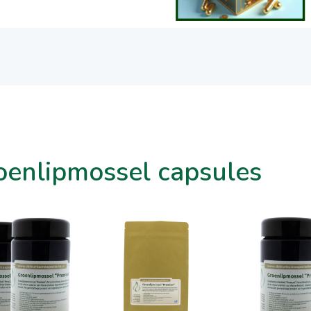
oenlipmossel capsules
In winkelwagen
In winkelwagen
In winkel