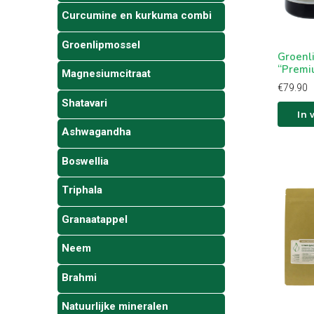
Curcumine en kurkuma combi
Groenlipmossel
Groenl
“Premiu
Magnesiumcitraat
€
79.90
Shatavari
In
Ashwagandha
Boswellia
Triphala
Granaatappel
Neem
Brahmi
Natuurlijke mineralen