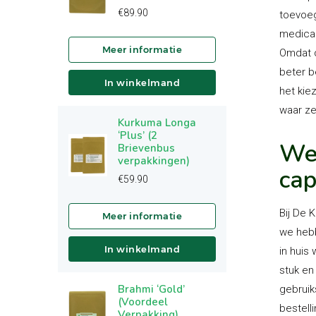
€
89.90
toevoeg
medicam
Omdat d
beter b
In winkelmand
het kie
waar ze
Kurkuma Longa
‘Plus’ (2
Wel
Brievenbus
verpakkingen)
cap
€
59.90
Bij De 
we heb
In winkelmand
in huis
stuk en
Brahmi ‘Gold’
gebruik
(Voordeel
bestell
Verpakking)