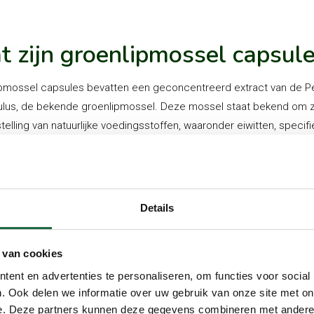
 zijn groenlipmossel capsul
pmossel capsules bevatten een geconcentreerd extract van de P
ulus, de bekende groenlipmossel. Deze mossel staat bekend om zij
elling van natuurlijke voedingsstoffen, waaronder eiwitten, specif
 vetzuren, en van nature aanwezige glucosamine en chondroïtine
s zijn bedoeld als voedingssupplement, verpakt in een handig form
umaspecialist kiezen we voor de “premium” variant, wat betekent 
de meest zuivere mosselen – zonder toevoegingen, medicamente
Details
tige voeding – worden gebruikt in het productieproces.
rvedische informatie over
 van cookies
ent en advertenties te personaliseren, om functies voor social
enlipmossel:
. Ook delen we informatie over uw gebruik van onze site met on
e. Deze partners kunnen deze gegevens combineren met andere i