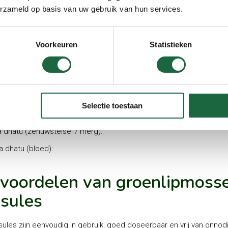
ed op de Dosha’s
erzameld op basis van uw gebruik van hun services.
 – wordt gekalmeerd
a 0 wordt mild in balans gebracht
Voorkeuren
Statistieken
a + kan licht worden verhoogd
els (Dhatu’s) waarop groenlipmossel werkt
Selectie toestaan
i dhatu (botten en gewrichten):
a dhatu (zenuwstelsel / merg):
a dhatu (bloed):
voordelen van groenlipmoss
sules
ules zijn eenvoudig in gebruik, goed doseerbaar en vrij van onnod