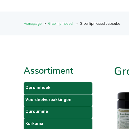
Homepage
>
Groenlipmossel
>
Groenlipmossel capsules
Gr
Assortiment
Opruimhoek
Voordeelverpakkingen
Curcumine
Kurkuma