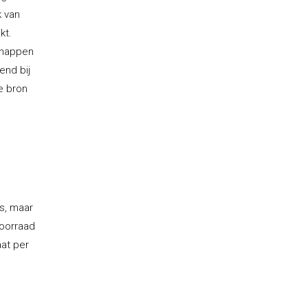
 van
kt.
chappen
end bij
e bron
s, maar
oorraad
aat per