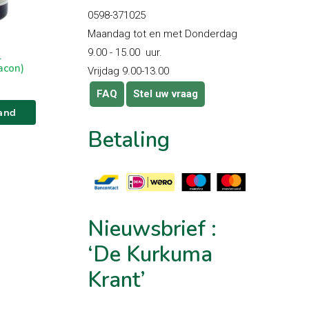
0598-371025
Maandag tot en met Donderdag
9.00 - 15.00 uur.
l
acon)
Vrijdag 9.00-13.00
FAQ
Stel uw vraag
and
Betaling
Nieuwsbrief
:
‘De
Kurkuma
Krant’