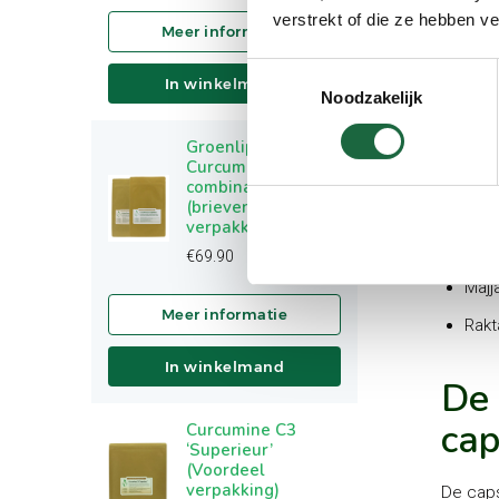
Invlo
verstrekt of die ze hebben v
Vata
Toestemmingsselectie
In winkelmand
Pitt
Noodzakelijk
Kaph
Groenlipmossel &
Curcumine C3
combinatie
Weefs
(brievenbus
verpakking)
Asth
€
69.90
Majj
Rakt
In winkelmand
De 
cap
Curcumine C3
‘Superieur’
(Voordeel
verpakking)
De caps