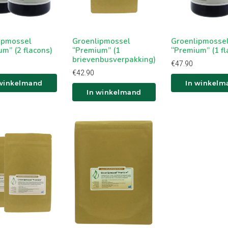
ipmossel
Groenlipmossel
Groenlipmosse
m” (2 flacons)
“Premium” (1
“Premium” (1 fl
brievenbusverpakking)
€
47.90
€
42.90
 winkelmand
In winkelm
In winkelmand
In winkelwagen
In winkelwagen