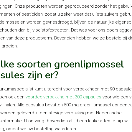
ingen. Onze producten worden geproduceerd zonder het gebruik
enten of pesticiden, zodat u zeker weet dat u iets zuivers gebrui
e mosselen worden gevriesdroogd, blijven de natuurlijke eigens
ehouden dan bij vloeistofextracten. Dat was voor ons doorslaggev
zen van deze productvorm. Bovendien hebben we ze besteld bij d
 groeien.
ke soorten groenlipmossel
sules zijn er?
Kurkumaspecialist kunt u terecht voor verpakkingen met 90 capsule
ben ook een
voordeelverpakking met 300 capsules
voor wie een v
 wil halen. Alle capsules bevatten 500 mg groenlipmossel concentr
 worden geleverd in een stevige verpakking met Nederlandse
sinformatie. U ontvangt bovendien altijd een leuke attentie bij uw
ing, omdat we uw bestelling waarderen.