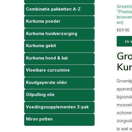
Groenl
Combinatie pakketten A-Z
“Premi
brieve
Kurkuma poeder
en)
€
69.90
Kurkuma huidverzorging
In
Kurkuma gebit
Gro
Kurkuma hond & kat
Kur
Vloeibare curcumine
Groenli
Koudgeperste oliën
ayurved
Oilpulling olie
bijzond
mossele
Voedingssupplementen 3-pak
schone 
Miron potten
zorgvul
is wat 