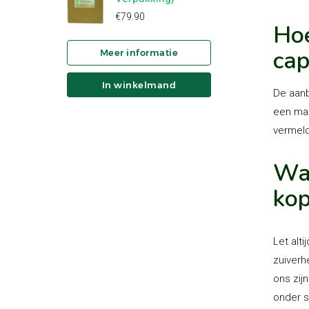
€
79.90
Hoe
cap
In winkelmand
De aanb
een maa
vermeld
Waa
ko
Let alt
zuiverh
ons zij
onder s