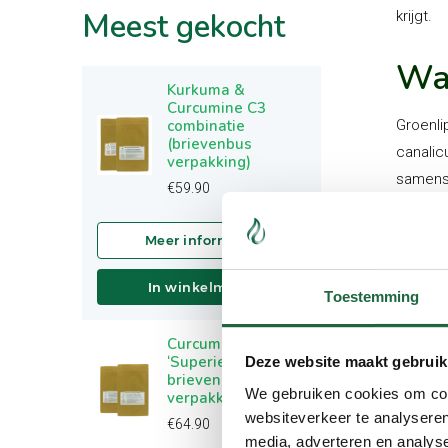
Meest
gekocht
krijgt.
Wat
Kurkuma &
Curcumine C3
combinatie
Groenli
(brievenbus
canalic
verpakking)
samenst
€
59.90
Omega-3
capsule
De Kurk
alleen 
In winkelmand
Toestemming
kunstma
Curcumine C3
‘Superieur’ (2
Ayu
Deze website maakt gebruik
brievenbus
We gebruiken cookies om cont
verpakkingen)
gro
websiteverkeer te analyseren
€
64.90
media, adverteren en analys