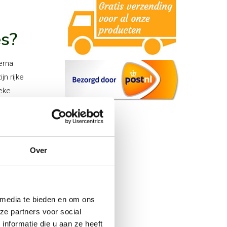
es?
erna
n rijke
ieke
. De
aat. Bij
dat
n of
Over
 media te bieden en om ons
ze partners voor social
nformatie die u aan ze heeft