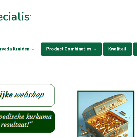
ialist
rveda Kruiden
Product Combinaties
Kwaliteit