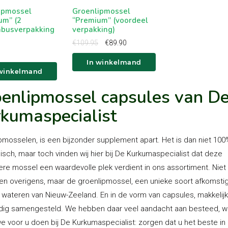
ipmossel
Groenlipmossel
um” (2
“Premium” (voordeel
nbusverpakking
verpakking)
Oorspronkelijke
Huidige
€
109.95
€
89.90
prijs
prijs
was:
is:
In winkelmand
€109.95.
€89.90.
 winkelmand
enlipmossel capsules van D
kumaspecialist
pmosselen, is een bijzonder supplement apart. Het is dan niet 100
isch, maar toch vinden wij hier bij De Kurkumaspecialist dat deze
ere mossel een waardevolle plek verdient in ons assortiment. Nie
n overigens, maar de groenlipmossel, een unieke soort afkomstig
wateren van Nieuw-Zeeland. En in de vorm van capsules, makkelijk
dig samengesteld. We hebben daar veel aandacht aan besteed, w
we voor u doen bij De Kurkumaspecialist: zorgen dat u het beste in 