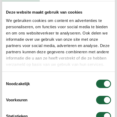
→ Maag- en darmmedicatie
Bij combinatie met
geneesmiddelen die invloed hebben op de spijsvertering
Deze website maakt gebruik van cookies
kan individuele gevoeligheid verschillen.
We gebruiken cookies om content en advertenties te
personaliseren, om functies voor social media te bieden
en om ons websiteverkeer te analyseren. Ook delen we
→ Lever-gemetaboliseerde medicatie
Bij gebruik van
informatie over uw gebruik van onze site met onze
medicatie die via de lever wordt afgebroken kan overleg
partners voor social media, adverteren en analyse. Deze
met een zorgprofessional aangewezen zijn.
partners kunnen deze gegevens combineren met andere
informatie die u aan ze heeft verstrekt of die ze hebben
Raadpleeg bij gebruik van medicatie, zwangerschap,
verzameld op basis van uw gebruik van hun services.
borstvoeding of bij twijfel altijd een arts of apotheker
alvorens een voedingssupplement te gebruiken.
Toestemmingsselectie
Noodzakelijk
Een eeuwenoude traditie in
een modern jasje
Voorkeuren
Triphala is meer dan een supplement. Het is een goede
Statistieken