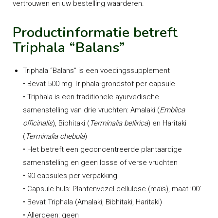
vertrouwen en uw bestelling waarderen.
Productinformatie betreft
Triphala “Balans”
Triphala “Balans” is een voedingssupplement
• Bevat 500 mg Triphala-grondstof per capsule
• Triphala is een traditionele ayurvedische
samenstelling van drie vruchten: Amalaki (
Emblica
officinalis
), Bibhitaki (
Terminalia bellirica
) en Haritaki
(
Terminalia chebula
)
• Het betreft een geconcentreerde plantaardige
samenstelling en geen losse of verse vruchten
• 90 capsules per verpakking
• Capsule huls: Plantenvezel cellulose (maïs), maat ’00’
• Bevat Triphala (Amalaki, Bibhitaki, Haritaki)
• Allergeen: geen