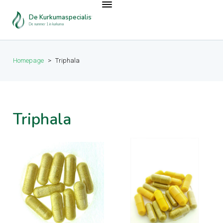
De Kurkumaspecialist
De nummer 1 in kurkuma
Homepage
>
Triphala
Triphala