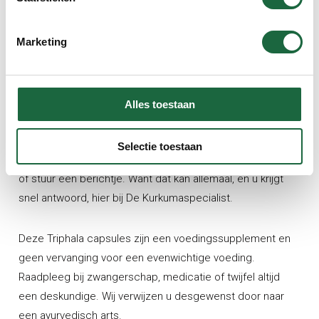
leefwijze, een moment voor uzelf, een dagelijkse
herinnering aan balans en natuurlijke ondersteuning. Of u
Marketing
nu kiest voor de klassieke
Triphala Balans capsules
of de
combinatie met
Curcumine C3
: u kiest voor hoogwaardige
kwaliteit, traditie en persoonlijke service.
Alles toestaan
Bestel vandaag nog uw flacon Triphala. Wij zorgen voor
snelle verzending, een gratis proefmonster en indien
Selectie toestaan
gewenst een goed advies. Bel ons gerust op 0598-371025
of stuur een berichtje. Want dat kan allemaal, en u krijgt
snel antwoord, hier bij De Kurkumaspecialist.
Deze Triphala capsules zijn een voedingssupplement en
geen vervanging voor een evenwichtige voeding.
Raadpleeg bij zwangerschap, medicatie of twijfel altijd
een deskundige. Wij verwijzen u desgewenst door naar
een ayurvedisch arts.