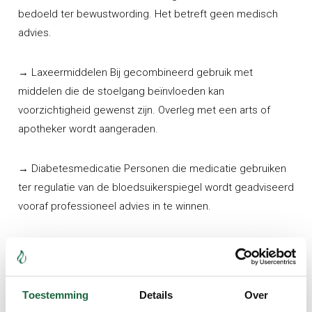
bedoeld ter bewustwording. Het betreft geen medisch
advies.
→ Laxeermiddelen
Bij gecombineerd gebruik met
middelen die de stoelgang beïnvloeden kan
voorzichtigheid gewenst zijn. Overleg met een arts of
apotheker wordt aangeraden.
→ Diabetesmedicatie
Personen die medicatie gebruiken
ter regulatie van de bloedsuikerspiegel wordt geadviseerd
vooraf professioneel advies in te winnen.
→ Bloedverdunnende medicatie
Bij gebruik van medicatie
die de bloedstolling beïnvloedt kan voorzichtigheid
wenselijk zijn. Raadpleeg een arts of apotheker.
Toestemming
Details
Over