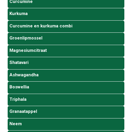
Curcumine
Kurkuma
Curcumine en kurkuma combi
Groenlipmossel
Magnesiumcitraat
Shatavari
Ashwagandha
Boswellia
Triphala
Granaatappel
Neem