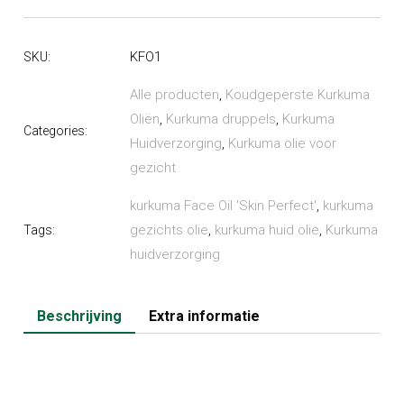
olie
'Skin
KFO1
SKU:
Perfect'
aantal
Alle producten
,
Koudgeperste Kurkuma
Oliën
,
Kurkuma druppels
,
Kurkuma
Categories:
Huidverzorging
,
Kurkuma olie voor
gezicht
kurkuma Face Oil 'Skin Perfect'
,
kurkuma
gezichts olie
,
kurkuma huid olie
,
Kurkuma
Tags:
huidverzorging
Beschrijving
Extra informatie