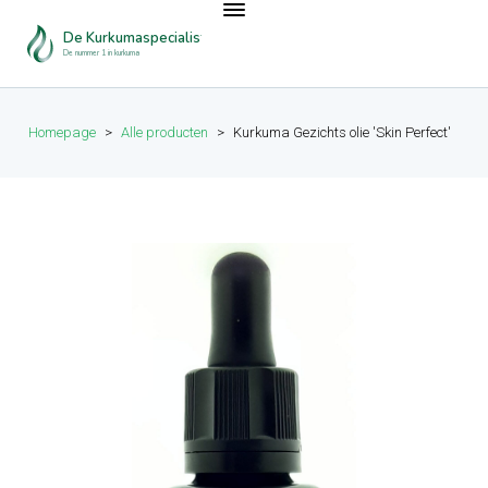
De Kurkumaspecialist
De nummer 1 in kurkuma
Homepage
>
Alle producten
>
Kurkuma Gezichts olie 'Skin Perfect'