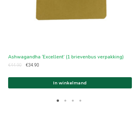
Ashwagandha ‘Excellent’ (1 brievenbus verpakking)
Kur
Oorspronkelijke
Huidige
€
44.90
€
34.90
€
29
prijs
prijs
was:
is:
€44.90.
€34.90.
In winkelmand