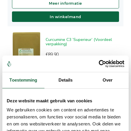
In winkelmand
Curcumine C3 ‘Superieur’ (Voordeel
verpakking)
€
89.90
Toestemming
Details
Over
In winkelmand
Deze website maakt gebruik van cookies
We gebruiken cookies om content en advertenties te
Kurkuma Longa ‘Plus’ (2 Brievenbus
personaliseren, om functies voor social media te bieden
verpakkingen)
en om ons websiteverkeer te analyseren. Ook delen we
€
59.90
informatie over uw gebruik van onze site met onze