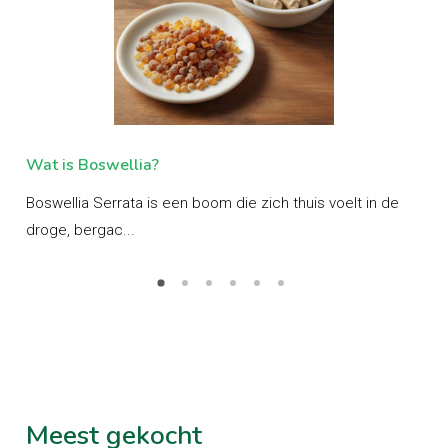
Wat is Boswellia?
Wa
Boswellia Serrata is een boom die zich thuis voelt in de
Ash
droge, bergac...
ayu
Meest
gekocht