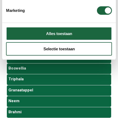
Kurkuma
Marketing
Curcumine en kurkuma combi
Groenlipmossel
Alles toestaan
Magnesiumcitraat
Shatavari
Selectie toestaan
Ashwagandha
Boswellia
Triphala
Granaatappel
Neem
Brahmi