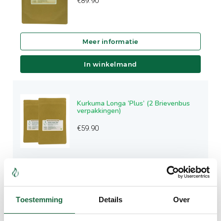
€
89.90
In winkelmand
Kurkuma Longa ‘Plus’ (2 Brievenbus
verpakkingen)
€
59.90
In winkelmand
Toestemming
Details
Over