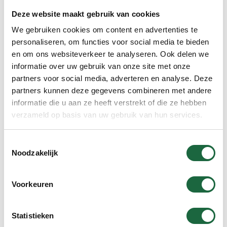
Brahmi ‘Gold’ (Voordeel Verpakking)
Deze website maakt gebruik van cookies
We gebruiken cookies om content en advertenties te
€
79.90
personaliseren, om functies voor social media te bieden
en om ons websiteverkeer te analyseren. Ook delen we
informatie over uw gebruik van onze site met onze
partners voor social media, adverteren en analyse. Deze
partners kunnen deze gegevens combineren met andere
In winkelmand
informatie die u aan ze heeft verstrekt of die ze hebben
verzameld op basis van uw gebruik van hun services.
Assortiment
Toestemmingsselectie
Noodzakelijk
Opruimhoek
Voorkeuren
Voordeelverpakkingen
Curcumine
Statistieken