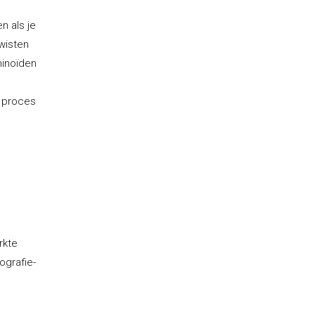
n als je
wisten
minoïden
g proces
rkte
ografie-