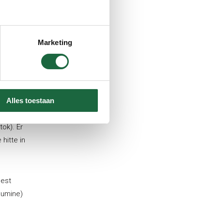
Marketing
Alles toestaan
inoïde
ok). Er
hitte in
eest
cumine)