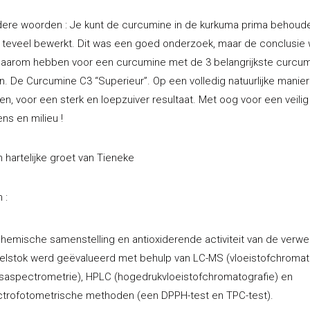
ere woorden : Je kunt de curcumine in de kurkuma prima behoude
t teveel bewerkt. Dit was een goed onderzoek, maar de conclusie 
Daarom hebben voor een curcumine met de 3 belangrijkste curcu
. De Curcumine C3 “Superieur”. Op een volledig natuurlijke manier
en, voor een sterk en loepzuiver resultaat. Met oog voor een veili
ns en milieu !
 hartelijke groet van Tieneke
 :
hemische samenstelling en antioxiderende activiteit van de verwe
elstok werd geëvalueerd met behulp van LC-MS (vloeistofchromat
aspectrometrie), HPLC (hogedrukvloeistofchromatografie) en
trofotometrische methoden (een DPPH-test en TPC-test).