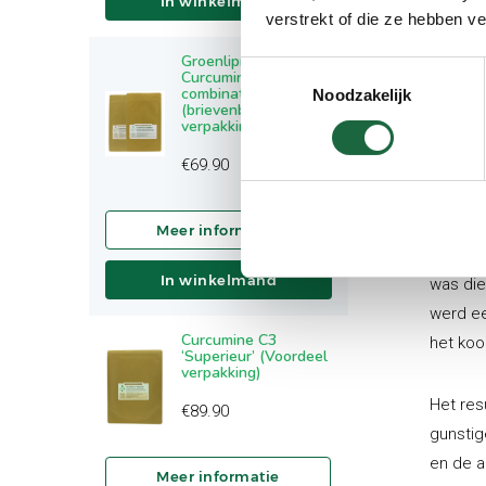
In winkelmand
verstrekt of die ze hebben v
Verw
Groenlipmossel &
Koke
Toestemmingsselectie
Curcumine C3
combinatie
Noodzakelijk
Brad
(brievenbus
verpakking)
Daarna 
€
69.90
werkza
Uit de 
In winkelmand
was die
werd ee
Curcumine C3
het koo
‘Superieur’ (Voordeel
verpakking)
Het res
€
89.90
gunstig
en de a