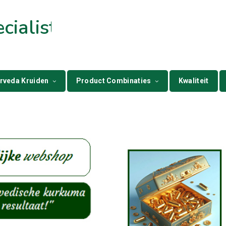
ialist
rveda Kruiden
Product Combinaties
Kwaliteit