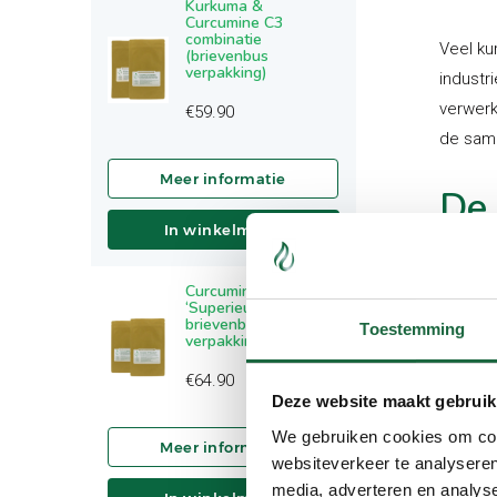
Kurkuma &
Curcumine C3
combinatie
Veel ku
(brievenbus
verpakking)
industr
verwerk
€
59.90
de same
De 
In winkelmand
ma
Curcumine C3
Daarom 
‘Superieur’ (2
brievenbus
Toestemming
behande
verpakkingen)
antioxi
€
64.90
Deze website maakt gebruik
Het kur
We gebruiken cookies om cont
van the
websiteverkeer te analyseren
media, adverteren en analys