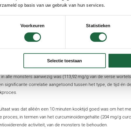
erzameld op basis van uw gebruik van hun services.
arming in de magnetron,
n op een gewone hitte bron
Voorkeuren
Statistieken
en in verschillende tijdsintervallen en op verschillende manieren.
werd er opnieuw getest (1) op de aanwezige hoeveelheid en
amheid van de curcuminoiden.
Selectie toestaan
verkregen resultaten bleek dat curcumine de belangrijkste curcum
 in alle monsters aanwezig was (113,92 mg/g van de verse wortelst
n significante correlatie aangetoond tussen het type, de tijd én de 
kproces.
ultaat was dat alléén een 10 minuten kooktijd goed was om het m
e proces, in termen van het curcuminoïdengehalte (204 mg/g cur
ntioxiderende activiteit, van de monsters te behouden.