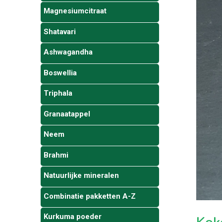
Magnesiumcitraat
Shatavari
Ashwagandha
Boswellia
Triphala
Granaatappel
Neem
Brahmi
Natuurlijke mineralen
Combinatie pakketten A-Z
Kurkuma poeder