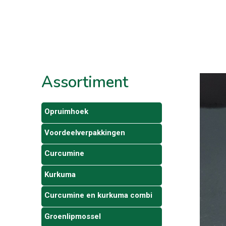
Assortiment
Opruimhoek
Voordeelverpakkingen
Curcumine
Kurkuma
Curcumine en kurkuma combi
Groenlipmossel