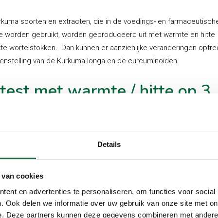
rkuma soorten en extracten, die in de voedings- en farmaceutisch
ie worden gebruikt, worden geproduceerd uit met warmte en hitte
te wortelstokken. Dan kunnen er aanzienlijke veranderingen optre
nstelling van de Kurkuma-longa en de curcuminoïden.
test met warmte / hitte op 3
nieren
is het doel van deze studie om te vergelijken hoe het, met hitte
Details
lde kurkuma extracten, het gehalte aan curcuminoïden en de
derende goede eigenschappen van de wortelstok beïnvloedt.
 van cookies
kuma plantmateriaal werd onderworpen aan drie verschillende me
ent en advertenties te personaliseren, om functies voor social
rmische verwerking:
. Ook delen we informatie over uw gebruik van onze site met on
e. Deze partners kunnen deze gegevens combineren met andere i