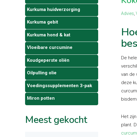
Kok
Kurkuma huidverzorging
Advies
,
Kurkuma gebit
Hoe
Kurkuma hond & kat
bes
Vloeibare curcumine
De hele
Koudgeperste oliën
verschi
Oilpulling olie
van de 
deze ku
Voedingssupplementen 3-pak
curcumi
Miron potten
bisdeme
Meest
gekocht
Het zij
plant. 
curcum