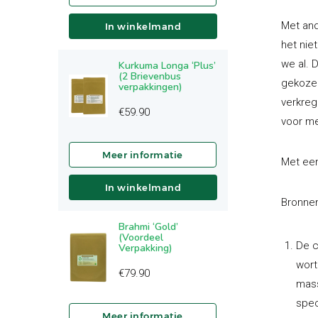
Met and
In winkelmand
het nie
we al. 
Kurkuma Longa ‘Plus’
(2 Brievenbus
gekozen
verpakkingen)
verkreg
€
59.90
voor me
Met een
In winkelmand
Bronnen
Brahmi ‘Gold’
(Voordeel
De c
Verpakking)
wort
€
79.90
mass
spec