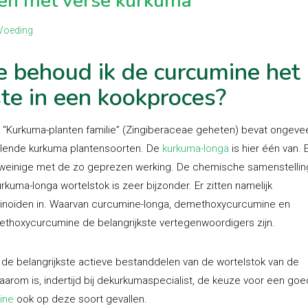
en met verse kurkuma
Voeding
 behoud ik de curcumine het
te in een kookproces?
 “Kurkuma-planten familie” (Zingiberaceae geheten) bevat ongeve
llende kurkuma plantensoorten. De
kurkuma-longa
is hier één van. 
weinige met de zo geprezen werking. De chemische samenstellin
rkuma-longa wortelstok is zeer bijzonder. Er zitten namelijk
noïden in. Waarvan curcumine-longa, demethoxycurcumine en
thoxycurcumine de belangrijkste vertegenwoordigers zijn.
n de belangrijkste actieve bestanddelen van de wortelstok van de
Daarom is, indertijd bij dekurkumaspecialist, de keuze voor een go
ine
ook op deze soort gevallen.