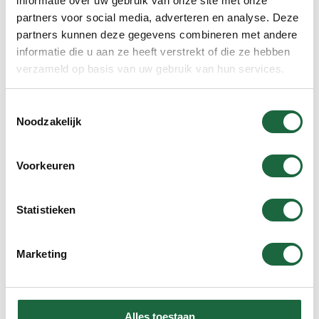
informatie over uw gebruik van onze site met onze
Assortiment
partners voor social media, adverteren en analyse. Deze
partners kunnen deze gegevens combineren met andere
Opruimhoek
informatie die u aan ze heeft verstrekt of die ze hebben
verzameld op basis van uw gebruik van hun services.
Voordeelverpakkingen
Toestemmingsselectie
Curcumine
Noodzakelijk
Kurkuma
Voorkeuren
Curcumine en kurkuma combi
Groenlipmossel
Statistieken
Magnesiumcitraat
Marketing
Shatavari
Ashwagandha
Alles toestaan
Boswellia