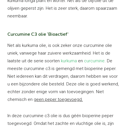
kurkuma longa plant en wortel. Net als de olijfolie uit de
olijven geperst zijn. Het is zeer sterk, daarom spaarzaam
neembaar.
Curcumine C3 olie ‘Bioactief’
Net als kurkuma olie, is ook zeker onze curcumine olie
uniek, vanwege haar zuivere werkzaamheid. Het is de
laatste uit de serie soorten
kurkuma
en
curcumine
. De
meeste curcumine c3 is gemengd met bioperine peper.
Niet iedereen kan dit verdragen, daarom hebben we voor
u een bijzondere olie besteld. Deze olie is goed werkend,
echter zonder enige vorm van toevoegingen. Niet
chemisch en
geen peper toegevoegd.
In deze curcumine c3 olie is dus géén bioperine peper
toegevoegd. Omdat het zachte en vluchtige olie is, zijn