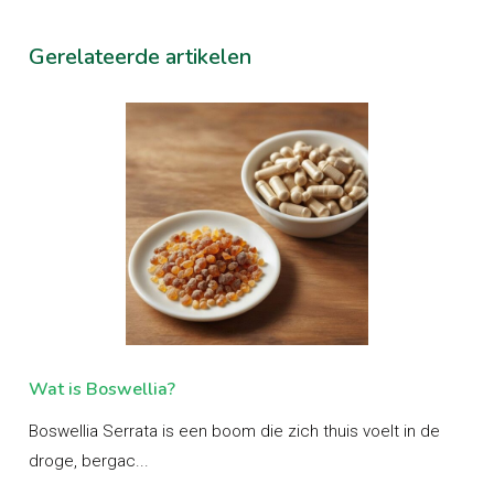
Gerelateerde artikelen
Wat is Boswellia?
Wa
end
Boswellia Serrata is een boom die zich thuis voelt in de
Ash
droge, bergac...
ayu