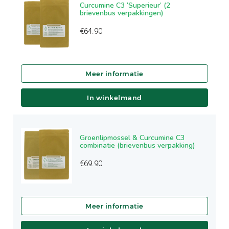
Curcumine C3 ‘Superieur’ (2
brievenbus verpakkingen)
€
64.90
In winkelmand
Groenlipmossel & Curcumine C3
combinatie (brievenbus verpakking)
€
69.90