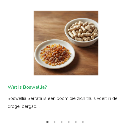
Wat is Boswellia?
Wa
end
Boswellia Serrata is een boom die zich thuis voelt in de
Ash
droge, bergac...
ayu