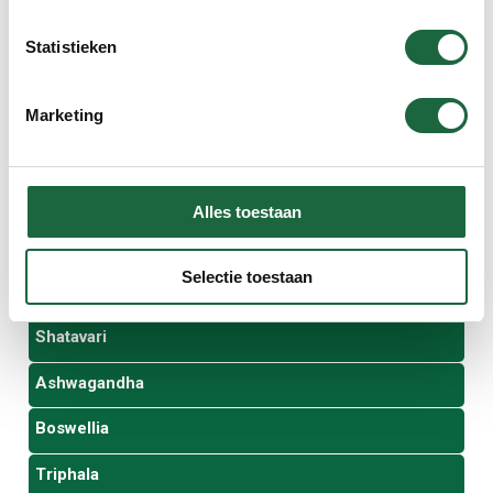
Opruimhoek
Statistieken
Voordeelverpakkingen
Curcumine
Marketing
Kurkuma
Curcumine en kurkuma combi
Alles toestaan
Groenlipmossel
Selectie toestaan
Magnesiumcitraat
Shatavari
Ashwagandha
Boswellia
Triphala