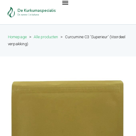
De Kurkumaspecialist
De nummer 1 in kurkuma
Homepage
>
Alle producten
>
Curcumine C3 'Superieur' (Voordeel
verpakking)