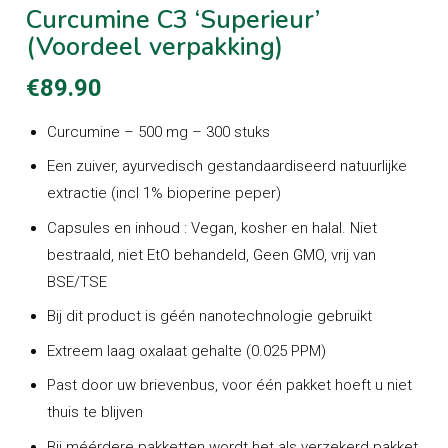
Curcumine C3 ‘Superieur’
(Voordeel verpakking)
€
89.90
Curcumine – 500 mg – 300 stuks
Een zuiver, ayurvedisch gestandaardiseerd natuurlijke
extractie (incl 1% bioperine peper)
Capsules en inhoud : Vegan, kosher en halal. Niet
bestraald, niet EtO behandeld, Geen GMO, vrij van
BSE/TSE
Bij dit product is géén nanotechnologie gebruikt
Extreem laag oxalaat gehalte (0.025 PPM)
Past door uw brievenbus, voor één pakket hoeft u niet
thuis te blijven
Bij méérdere pakketten wordt het als verzekerd pakket