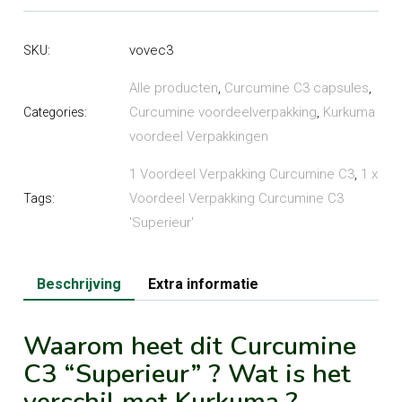
'Superieur'
(Voordeel
vovec3
SKU:
verpakking)
aantal
Alle producten
,
Curcumine C3 capsules
,
Curcumine voordeelverpakking
,
Kurkuma
Categories:
voordeel Verpakkingen
1 Voordeel Verpakking Curcumine C3
,
1 x
Voordeel Verpakking Curcumine C3
Tags:
'Superieur'
Beschrijving
Extra informatie
Waarom heet dit Curcumine
C3 “Superieur” ? Wat is het
verschil met Kurkuma ?