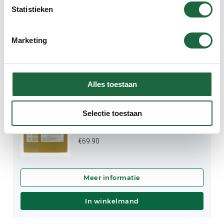
€
64.90
Statistieken
Marketing
In winkelmand
Alles toestaan
Groenlipmossel & Curcumine C3
Selectie toestaan
combinatie (brievenbus
verpakking)
€
69.90
In winkelmand