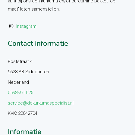
kunt bij ons een kurkuma en/of curcumine pakket 'op
maat' laten samenstellen.
Instagram
Contact informatie
Poststraat 4
9628 AB Siddeburen
Nederland
0598-371025
service@dekurkumaspecialist.nl
KVK: 22042704
Informatie