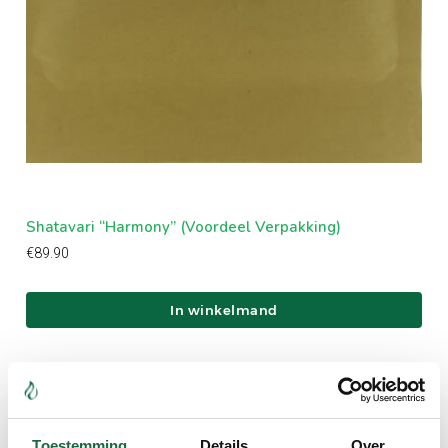
Shatavari “Harmony” (Voordeel Verpakking)
Shi
€
89.90
€
89
In winkelmand
Toestemming
Details
Over