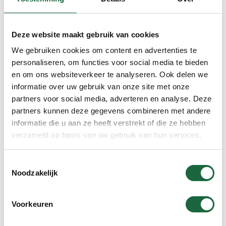
Meest
gekocht
Deze website maakt gebruik van cookies
We gebruiken cookies om content en advertenties te
personaliseren, om functies voor social media te bieden
en om ons websiteverkeer te analyseren. Ook delen we
Kurkuma & Curcumine C3
combinatie (brievenbus
informatie over uw gebruik van onze site met onze
verpakking)
partners voor social media, adverteren en analyse. Deze
€
59.90
partners kunnen deze gegevens combineren met andere
informatie die u aan ze heeft verstrekt of die ze hebben
verzameld op basis van uw gebruik van hun services.
Toestemmingsselectie
In winkelmand
Noodzakelijk
Voorkeuren
Curcumine C3 ‘Superieur’ (2
brievenbus verpakkingen)