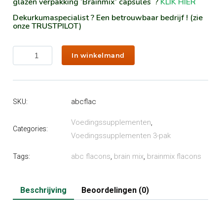
glazen verpakking ‘Brainmix’ capsules ?
KLIK HIER
Dekurkumaspecialist ? Een betrouwbaar bedrijf ! (zie
onze TRUSTPILOT)
Brainmix
In winkelmand
(flacons)
aantal
abcflac
SKU:
Voedingssupplementen
,
Categories:
Voedingssupplementen 3-pak
abc flacons
,
brain mix
,
brainmix flacons
Tags:
Beschrijving
Beoordelingen (0)