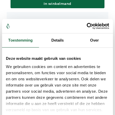
In winkelmand
Groenlipmossel & Curcumine C3
combinatie (brievenbus
verpakking)
€
69.90
Toestemming
Details
Over
Deze website maakt gebruik van cookies
We gebruiken cookies om content en advertenties te
In winkelmand
personaliseren, om functies voor social media te bieden
en om ons websiteverkeer te analyseren. Ook delen we
informatie over uw gebruik van onze site met onze
partners voor social media, adverteren en analyse. Deze
Curcumine C3 ‘Superieur’
(Voordeel verpakking)
partners kunnen deze gegevens combineren met andere
informatie die u aan ze heeft verstrekt of die ze hebben
€
89.90
verzameld op basis van uw gebruik van hun services.