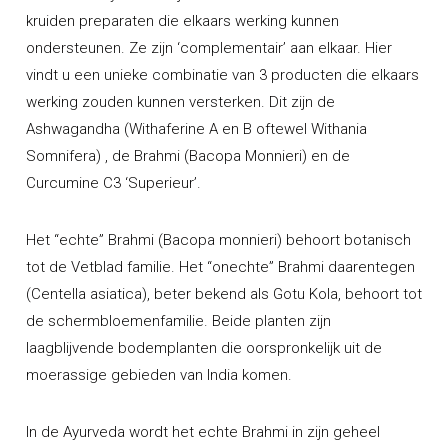
kruiden preparaten die elkaars werking kunnen
ondersteunen. Ze zijn ‘complementair’ aan elkaar. Hier
vindt u een unieke combinatie van 3 producten die elkaars
werking zouden kunnen versterken. Dit zijn de
Ashwagandha (Withaferine A en B oftewel Withania
Somnifera) , de Brahmi (Bacopa Monnieri) en de
Curcumine C3 ‘Superieur’.
Het “echte” Brahmi (
Bacopa monnieri
) behoort botanisch
tot de
Vetblad familie
. Het “onechte” Brahmi daarentegen
(
Centella asiatica
), beter bekend als
Gotu Kola
, behoort tot
de
schermbloemenfamilie
. Beide planten zijn
laagblijvende bodemplanten
die oorspronkelijk uit de
moerassige gebieden van India komen.
In de Ayurveda wordt het
echte Brahmi
in zijn geheel