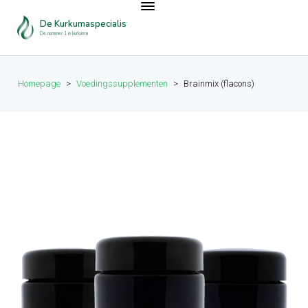
De Kurkumaspecialist
De nummer 1 in kurkuma
Homepage
>
Voedingssupplementen
>
Brainmix (flacons)