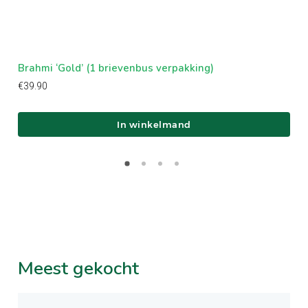
Brahmi ‘Gold’ (1 brievenbus verpakking)
Bra
€
39.90
€
59
In winkelmand
Meest
gekocht