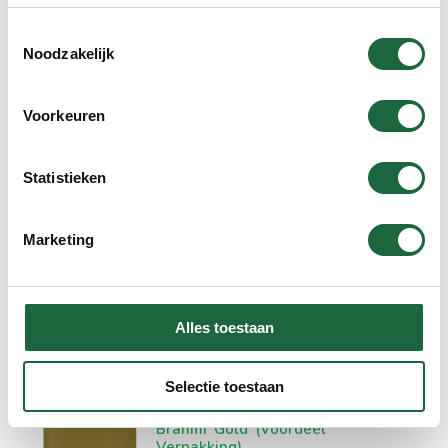
Toestemmingsselectie
Noodzakelijk
In winkelmand
Voorkeuren
Kurkuma Longa ‘Plus’ (2
Statistieken
Brievenbus verpakkingen)
€
59.90
Marketing
Alles toestaan
In winkelmand
Selectie toestaan
Brahmi ‘Gold’ (Voordeel
Verpakking)