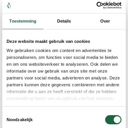
Magnesiumcitraat
Toestemming
Details
Over
Shatavari
Ashwagandha
Deze website maakt gebruik van cookies
Boswellia
We gebruiken cookies om content en advertenties te
personaliseren, om functies voor social media te bieden
Triphala
en om ons websiteverkeer te analyseren. Ook delen we
Granaatappel
informatie over uw gebruik van onze site met onze
partners voor social media, adverteren en analyse. Deze
Neem
partners kunnen deze gegevens combineren met andere
informatie die u aan ze heeft verstrekt of die ze hebben
Brahmi
verzameld op basis van uw gebruik van hun services.
Natuurlijke mineralen
Toestemmingsselectie
Combinatie pakketten A-Z
Noodzakelijk