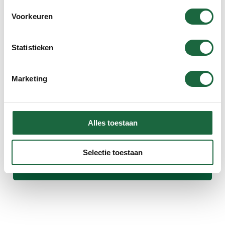
Kurkuma poeder
Voorkeuren
Kurkuma huidverzorging
Kurkuma gebit
Statistieken
Kurkuma hond & kat
Marketing
Vloeibare curcumine
Koudgeperste oliën
Alles toestaan
Oilpulling olie
Voedingssupplementen 3-pak
Selectie toestaan
Miron potten