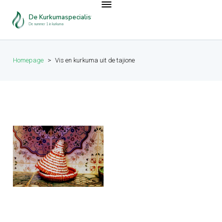
De Kurkumaspecialist
De nummer 1 in kurkuma
Homepage
>
Vis en kurkuma uit de tajione