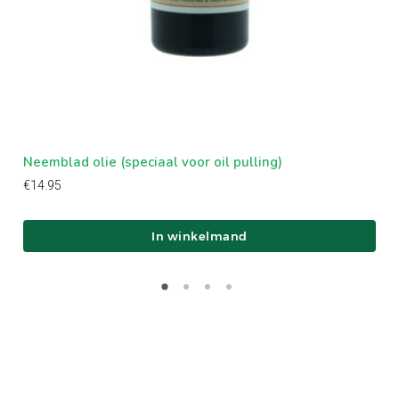
Neemblad olie (speciaal voor oil pulling)
Com
€
14.95
€
48
In winkelmand