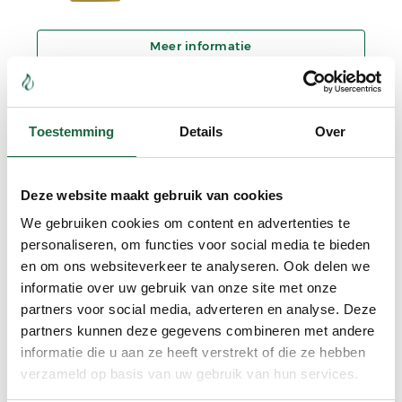
In winkelmand
Toestemming
Details
Over
Groenlipmossel & Curcumine C3
combinatie (brievenbus
verpakking)
Deze website maakt gebruik van cookies
€
69.90
We gebruiken cookies om content en advertenties te
personaliseren, om functies voor social media te bieden
en om ons websiteverkeer te analyseren. Ook delen we
informatie over uw gebruik van onze site met onze
partners voor social media, adverteren en analyse. Deze
In winkelmand
partners kunnen deze gegevens combineren met andere
informatie die u aan ze heeft verstrekt of die ze hebben
verzameld op basis van uw gebruik van hun services.
Curcumine C3 ‘Superieur’