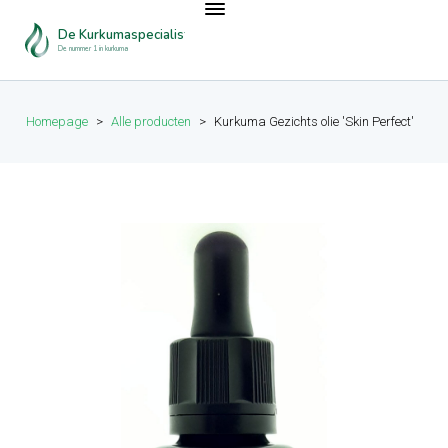
De Kurkumaspecialist
De nummer 1 in kurkuma
Homepage
>
Alle producten
>
Kurkuma Gezichts olie 'Skin Perfect'