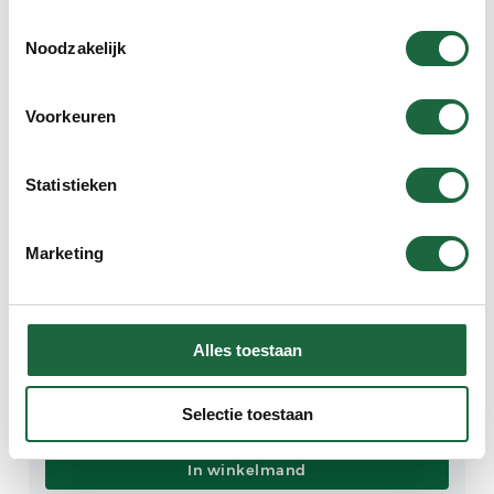
(Voordeel verpakking)
Toestemmingsselectie
€
89.90
Noodzakelijk
Voorkeuren
Statistieken
In winkelmand
Marketing
Kurkuma Longa ‘Plus’ (2
Brievenbus verpakkingen)
€
59.90
Alles toestaan
Selectie toestaan
In winkelmand