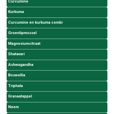
Curcumine
Kurkuma
Curcumine en kurkuma combi
Groenlipmossel
Magnesiumcitraat
Shatavari
Ashwagandha
Boswellia
Triphala
Granaatappel
Neem