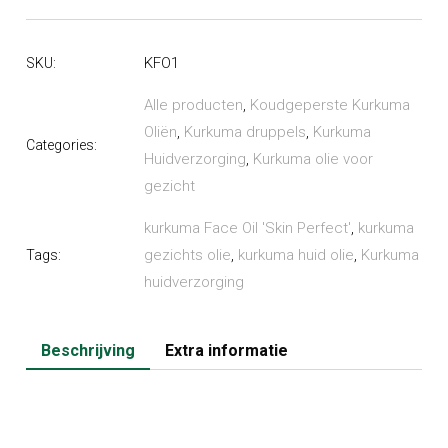
olie
'Skin
KFO1
SKU:
Perfect'
aantal
Alle producten
,
Koudgeperste Kurkuma
Oliën
,
Kurkuma druppels
,
Kurkuma
Categories:
Huidverzorging
,
Kurkuma olie voor
gezicht
kurkuma Face Oil 'Skin Perfect'
,
kurkuma
gezichts olie
,
kurkuma huid olie
,
Kurkuma
Tags:
huidverzorging
Beschrijving
Extra informatie